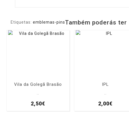
Também poderás ter 
Etiquetas:
emblemas-pins
Vila da Golegã Brasão
IPL
..
..
2,50€
2,00€