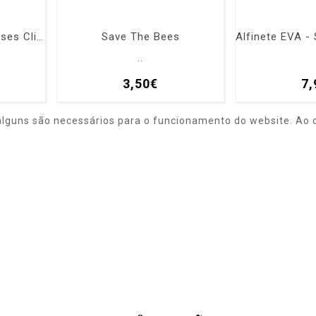
Gota de Sangue - Análises Clinicas e Saúde Pública
Save The Bees
..
3,50€
7,
alguns são necessários para o funcionamento do website. Ao c