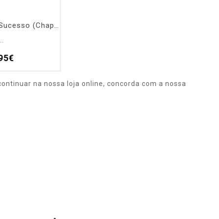
Alfinete EVA - Sucesso (Chapéu)
..
95€
ontinuar na nossa loja online, concorda com a nossa