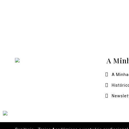
A Min
A Minha
Históric
Newslet