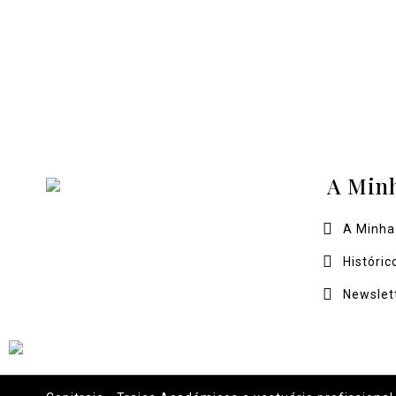
A Min
A Minha
Históric
Newslet