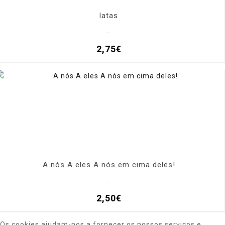
latas
..
2,75€
A nós A eles A nós em cima deles!
..
2,50€
Os cookies ajudam-nos a fornecer os nossos serviços e