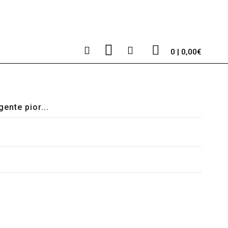
0 | 0,00€
nte pior...