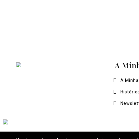
A Min
A Minha
Históric
Newslet