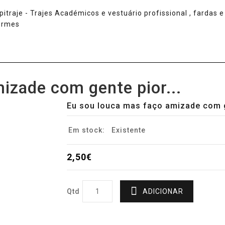
izade com gente pior...
Eu sou louca mas faço amizade com ge
Em stock:
Existente
2,50€
Qtd
ADICIONAR