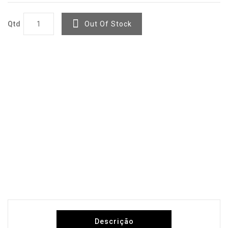
Qtd
Out Of Stock
Descrição