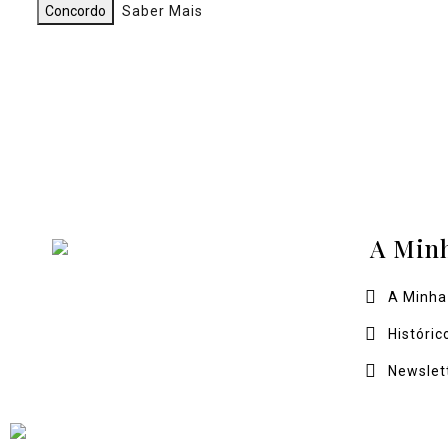
Concordo
Saber Mais
A Min
A Minha
Históric
Newslet