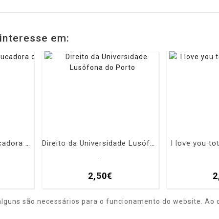
interesse em:
Educação básica (Educadora c cr.)
Direito da Universidade Lusófona do Porto
I love you t
..
2,50€
2
alguns são necessários para o funcionamento do website. Ao c