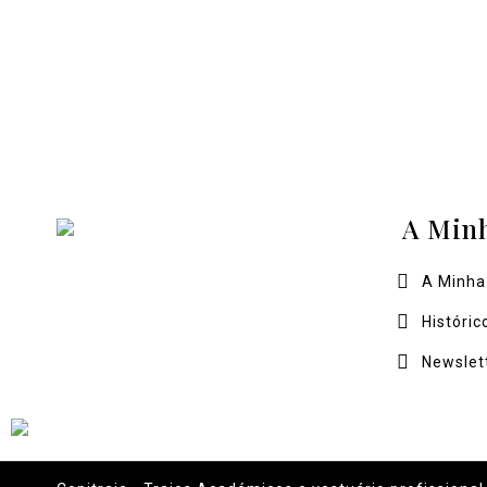
A Min
A Minha
Históric
Newslet