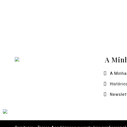
A Min
A Minha
Históric
Newslet