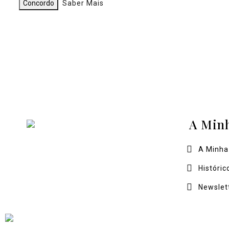
Concordo
Saber Mais
A Min
A Minha
Históric
Newslet