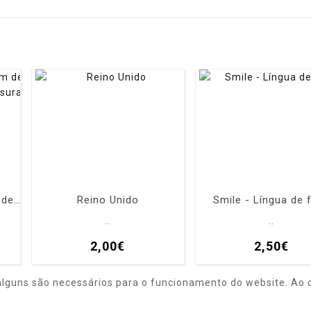
Baixinhas O que não tem de altura, elas tem de Gostosura
Reino Unido
Smile - Língua de 
..
..
2,00€
2,50€
alguns são necessários para o funcionamento do website. Ao c