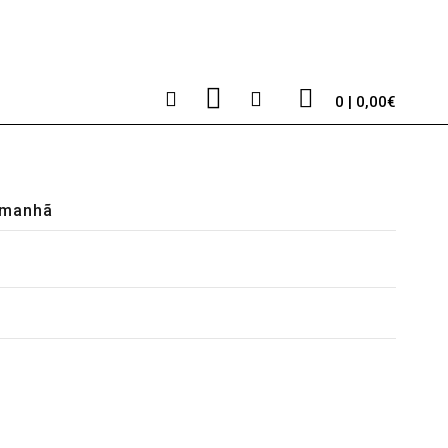
0 | 0,00€
 amanhã