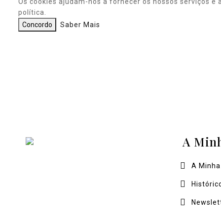
Os cookies ajudam-nos a fornecer os nossos serviços e 
política.
Concordo
Saber Mais
A Min
A Minha
Históric
Newslet