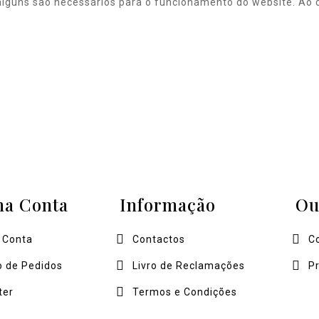
alguns são necessários para o funcionamento do website. Ao c
ha Conta
Informação
Ou
 Conta
Contactos
C
o de Pedidos
Livro de Reclamações
P
ter
Termos e Condições