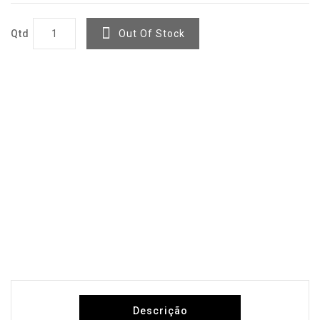
Qtd
Out Of Stock
Descrição