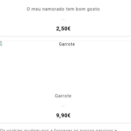
O meu namorado tem bom gosto
..
2,50€
Garrote
..
9,90€
Os cookies ajudam-nos a fornecer os nossos serviços e