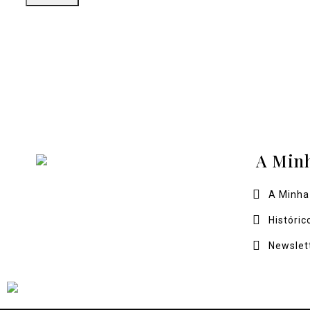
A Min
A Minha
Históric
Newslet