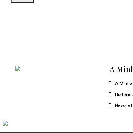
A Min
A Minha
Históric
Newslet