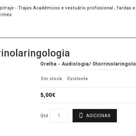
rinolaringologia
Orelha - Audiologia/ Otorrinolaringol
Em stock:
Existente
5,00€
Qtd
ADICIONAR