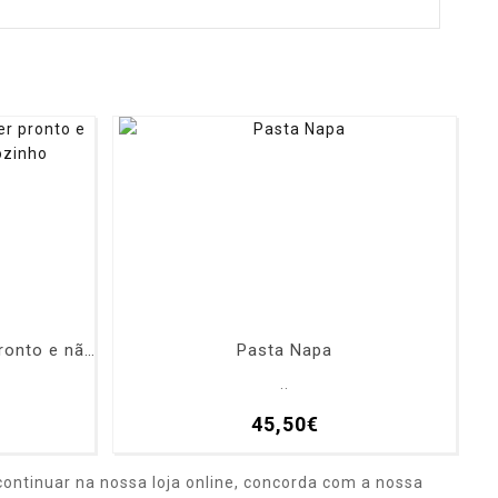
Se apaixone quando estiver pronto e não quando se sentir sozinho
Pasta Napa
..
45,50€
ontinuar na nossa loja online, concorda com a nossa