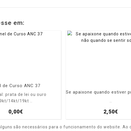
esse em:
l de Curso ANC 37
l: prata de lei ou ouro
9kt/14kt/19kt ..
..
0,00€
2,50€
alguns são necessários para o funcionamento do website. Ao c