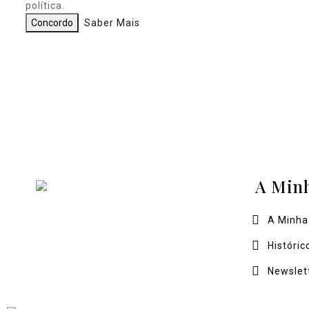
política.
Concordo
Saber Mais
A Min
A Minha
Históric
Newslet