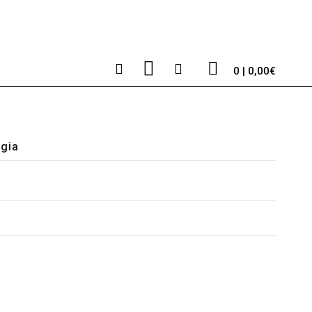
0 | 0,00€
ogia