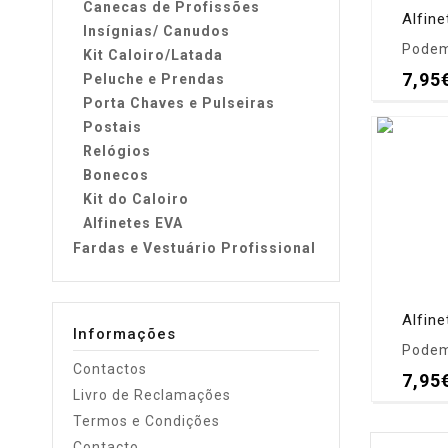
Canecas de Profissões
Alfin
Insígnias/ Canudos
Podem 
Kit Caloiro/Latada
7,95
Peluche e Prendas
Porta Chaves e Pulseiras
Postais
Relógios
Bonecos
Kit do Caloiro
Alfinetes EVA
Fardas e Vestuário Profissional
Alfin
Informações
Podem 
Contactos
7,95
Livro de Reclamações
Termos e Condições
Contacto