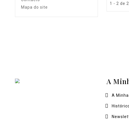
1 - 2 de 
Mapa do site
A Min
A Minha
Históric
Newslet