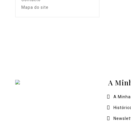
Mapa do site
A Min
A Minha
Históric
Newslet